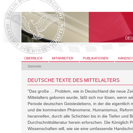
Direkt
zum
Inhalt
|
Direkt
zur
Navigation
DEU
Sektionen
ÜBERBLICK
MITARBEITER
PUBLIKATIONEN
HANDSCH
Startseite
DEUTSCHE TEXTE DES MITTELALTERS
"Das große ... Problem, wie in Deutschland die neue Z
Mittelalters geboren wurde, läßt sich nur lösen, wenn w
Periode deutschen Geisteslebens, in der die eigentlich mi
und die kommenden Phänomene, Humanismus, Reformat
heranreifen, durch alle Schichten bis in die Tiefen und Br
Durchschnittsliteratur herein erforschen. Die Königlich
Wissenschaften will, wie sie eine umfassende Handschr